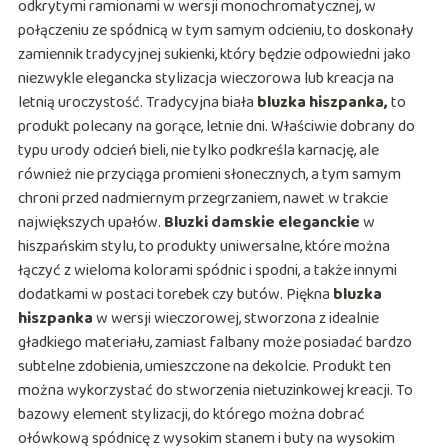
odkrytymi ramionami w wersji monochromatycznej, w
połączeniu ze spódnicą w tym samym odcieniu, to doskonały
zamiennik tradycyjnej sukienki, który będzie odpowiedni jako
niezwykle elegancka stylizacja wieczorowa lub kreacja na
letnią uroczystość. Tradycyjna biała
bluzka hiszpanka,
to
produkt polecany na gorące, letnie dni. Właściwie dobrany do
typu urody odcień bieli, nie tylko podkreśla karnację, ale
również nie przyciąga promieni słonecznych, a tym samym
chroni przed nadmiernym przegrzaniem, nawet w trakcie
największych upałów.
Bluzki damskie eleganckie
w
hiszpańskim stylu, to produkty uniwersalne, które można
łączyć z wieloma kolorami spódnic i spodni, a także innymi
dodatkami w postaci torebek czy butów. Piękna
bluzka
hiszpanka
w wersji wieczorowej, stworzona z idealnie
gładkiego materiału, zamiast falbany może posiadać bardzo
subtelne zdobienia, umieszczone na dekolcie. Produkt ten
można wykorzystać do stworzenia nietuzinkowej kreacji. To
bazowy element stylizacji, do którego można dobrać
ołówkową spódnicę z wysokim stanem i buty na wysokim