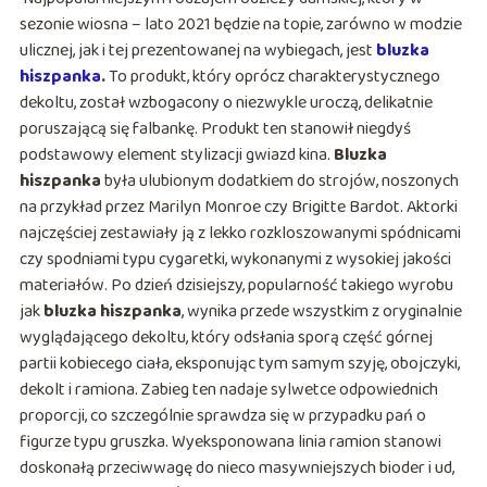
sezonie wiosna – lato 2021 będzie na topie, zarówno w modzie
ulicznej, jak i tej prezentowanej na wybiegach, jest
bluzka
hiszpanka
.
To produkt, który oprócz charakterystycznego
dekoltu, został wzbogacony o niezwykle uroczą, delikatnie
poruszającą się falbankę. Produkt ten stanowił niegdyś
podstawowy element stylizacji gwiazd kina.
Bluzka
hiszpanka
była ulubionym dodatkiem do strojów, noszonych
na przykład przez Marilyn Monroe czy Brigitte Bardot. Aktorki
najczęściej zestawiały ją z lekko rozkloszowanymi spódnicami
czy spodniami typu cygaretki, wykonanymi z wysokiej jakości
materiałów. Po dzień dzisiejszy, popularność takiego wyrobu
jak
bluzka hiszpanka
, wynika przede wszystkim z oryginalnie
wyglądającego dekoltu, który odsłania sporą część górnej
partii kobiecego ciała, eksponując tym samym szyję, obojczyki,
dekolt i ramiona. Zabieg ten nadaje sylwetce odpowiednich
proporcji, co szczególnie sprawdza się w przypadku pań o
figurze typu gruszka. Wyeksponowana linia ramion stanowi
doskonałą przeciwwagę do nieco masywniejszych bioder i ud,