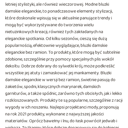
letniej stylistyki, ale również wieczorowej. Modne bluzki
damskie eleganckie, to ponadczasowe elementy stylizacji,
które doskonale wpisują się w aktualnie panujące trendy i
mogą być wykorzystywane do tworzenia wielu
nietuzinkowych kreacji, również tych zakładanych na
eleganckie spotkania. Od kilku sezonów, cieszą się dużą
popularnością, efektownie wyglądające, bluzki damskie
eleganckie bez ramion. To produkty, które mogą być subtelnie
zdobione, szczególnie przy pomocy specjalnych plis wokół
dekoltu. Dobrze dobrany do sylwetki krój, może podkreślić
wszystkie jej atuty i zamaskować jej mankamenty. Bluzki
damskie eleganckie w wersji bez ramion, świetnie pasują do
żakietów, spodni, klasycznych marynarek, damskich
garniturów, a także spódnic, zarówno tych obcisłych, jak i lekko
rozkloszowanych. Produkty te są popularne, szczególnie z racji
wygody w ich noszeniu. Najlepsi projektanci mody, proponują
na rok 2021 produkty, wykonane z najwyższej jakości
materiałów. Oprócz bawełny i lnu, do łask powrócił jedwab i
wiskoza. To tkaniny, które dobrze dopasowują się do kobiecej