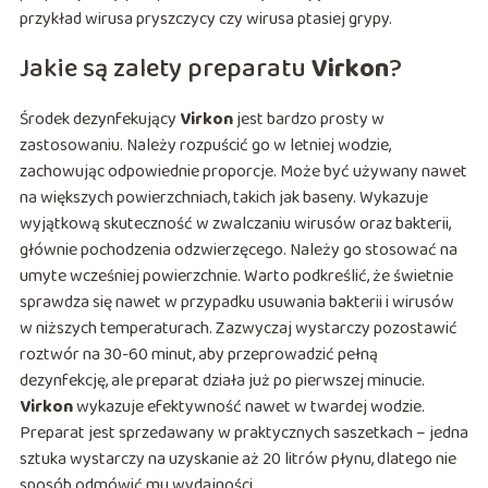
przykład wirusa pryszczycy czy wirusa ptasiej grypy.
Jakie są zalety preparatu
Virkon
?
Środek dezynfekujący
Virkon
jest bardzo prosty w
zastosowaniu. Należy rozpuścić go w letniej wodzie,
zachowując odpowiednie proporcje. Może być używany nawet
na większych powierzchniach, takich jak baseny. Wykazuje
wyjątkową skuteczność w zwalczaniu wirusów oraz bakterii,
głównie pochodzenia odzwierzęcego. Należy go stosować na
umyte wcześniej powierzchnie. Warto podkreślić, że świetnie
sprawdza się nawet w przypadku usuwania bakterii i wirusów
w niższych temperaturach. Zazwyczaj wystarczy pozostawić
roztwór na 30-60 minut, aby przeprowadzić pełną
dezynfekcję, ale preparat działa już po pierwszej minucie.
Virkon
wykazuje efektywność nawet w twardej wodzie.
Preparat jest sprzedawany w praktycznych saszetkach – jedna
sztuka wystarczy na uzyskanie aż 20 litrów płynu, dlatego nie
sposób odmówić mu wydajności.