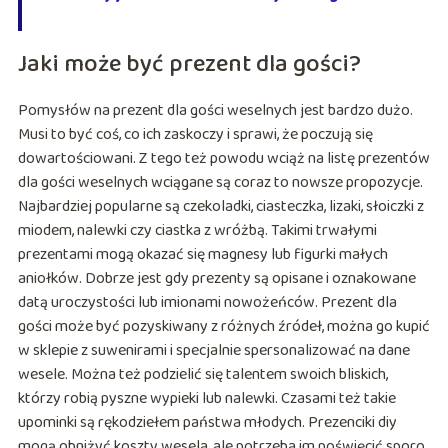
Jaki może być prezent dla gości?
Pomysłów na prezent dla gości weselnych jest bardzo dużo.
Musi to być coś, co ich zaskoczy i sprawi, że poczują się
dowartościowani. Z tego też powodu wciąż na listę prezentów
dla gości weselnych wciągane są coraz to nowsze propozycje.
Najbardziej popularne są czekoladki, ciasteczka, lizaki, słoiczki z
miodem, nalewki czy ciastka z wróżbą. Takimi trwałymi
prezentami mogą okazać się magnesy lub figurki małych
aniołków. Dobrze jest gdy prezenty są opisane i oznakowane
datą uroczystości lub imionami nowożeńców. Prezent dla
gości może być pozyskiwany z różnych źródeł, można go kupić
w sklepie z suwenirami i specjalnie spersonalizować na dane
wesele. Można też podzielić się talentem swoich bliskich,
którzy robią pyszne wypieki lub nalewki. Czasami też takie
upominki są rękodziełem państwa młodych. Prezenciki diy
mogą obniżyć koszty wesela, ale potrzeba im poświęcić sporo