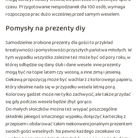
czasu. Przygotowanie niespodzianek dla 100 osób, wymaga
rozpoczęcia prac dużo wcześniej przed samym weselem.
Pomysły na prezenty diy
Samodzielnie zrobione prezenty dla gości to przykład
kreatywności i pomysłowości przyszłych państwa młodych. W
tym wypadku wszystko zależne też może być od pory roku, w
której odbędzie się dany ślub i dane wesele. inne prezenty
mogą być na topie latem czy wiosną, a inne zimą i jesienią.
Ciekawą propozycją może być wachlarz z kolorowego papieru,
który idealnie nada się w przypadku wesela letnią porą.
Kolorowy gadżet może nie tylko zachwycić, ale także przydać
się gdy podczas wesela będzie zbyt gorąco.
Do małych słoiczków można też wsypać poszczególne
składniki jakiegoś smacznego wypieku, dołączyć karteczkę z
przepisem i obdarować takim niekonwencjonalnym prezentem
swoich gości weselnych. Na pewno każdego zaciekawi co