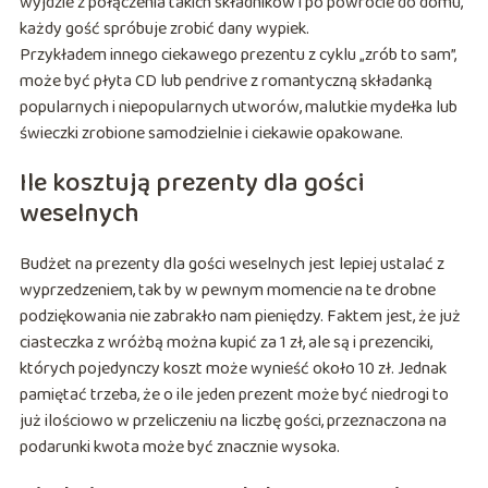
wyjdzie z połączenia takich składników i po powrocie do domu,
każdy gość spróbuje zrobić dany wypiek.
Przykładem innego ciekawego prezentu z cyklu „zrób to sam”,
może być płyta CD lub pendrive z romantyczną składanką
popularnych i niepopularnych utworów, malutkie mydełka lub
świeczki zrobione samodzielnie i ciekawie opakowane.
Ile kosztują prezenty dla gości
weselnych
Budżet na prezenty dla gości weselnych jest lepiej ustalać z
wyprzedzeniem, tak by w pewnym momencie na te drobne
podziękowania nie zabrakło nam pieniędzy. Faktem jest, że już
ciasteczka z wróżbą można kupić za 1 zł, ale są i prezenciki,
których pojedynczy koszt może wynieść około 10 zł. Jednak
pamiętać trzeba, że o ile jeden prezent może być niedrogi to
już ilościowo w przeliczeniu na liczbę gości, przeznaczona na
podarunki kwota może być znacznie wysoka.