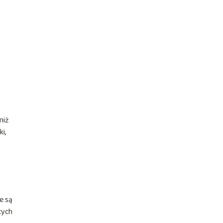
niż
i,
e są
cych