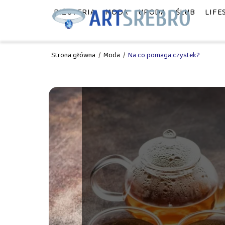
BIŻUTERIA
MODA
URODA
ŚLUB
LIFE
Strona główna
/
Moda
/
Na co pomaga czystek?