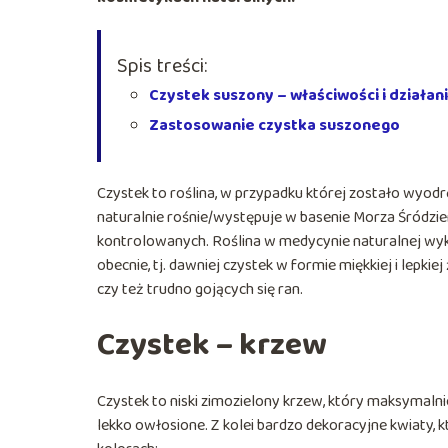
Spis treści:
Czystek suszony – właściwości i działan
Zastosowanie czystka suszonego
Czystek to roślina, w przypadku której zostało wyod
naturalnie rośnie/występuje w basenie Morza Śródz
kontrolowanych. Roślina w medycynie naturalnej wyko
obecnie, tj. dawniej czystek w formie miękkiej i lepk
czy też trudno gojących się ran.
Czystek – krzew
Czystek to niski zimozielony krzew, który maksymaln
lekko owłosione. Z kolei bardzo dekoracyjne kwiaty,