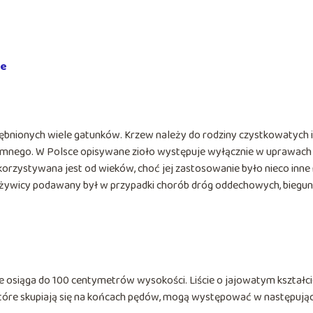
ie
rębnionych wiele gatunków. Krzew należy do rodziny czystkowatych i
iemnego. W Polsce opisywane zioło występuje wyłącznie w uprawach
rzystywana jest od wieków, choć jej zastosowanie było nieco inne 
iej żywicy podawany był w przypadki chorób dróg oddechowych, biegunk
ie osiąga do 100 centymetrów wysokości. Liście o jajowatym kształci
 które skupiają się na końcach pędów, mogą występować w następują