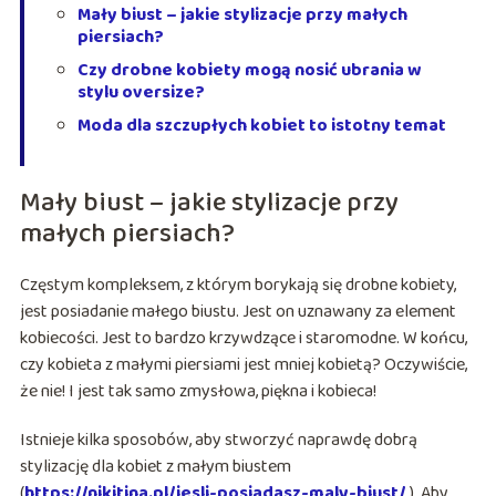
Mały biust – jakie stylizacje przy małych
piersiach?
Czy drobne kobiety mogą nosić ubrania w
stylu oversize?
Moda dla szczupłych kobiet to istotny temat
Mały biust – jakie stylizacje przy
małych piersiach?
Częstym kompleksem, z którym borykają się drobne kobiety,
jest posiadanie małego biustu. Jest on uznawany za element
kobiecości. Jest to bardzo krzywdzące i staromodne. W końcu,
czy kobieta z małymi piersiami jest mniej kobietą? Oczywiście,
że nie! I jest tak samo zmysłowa, piękna i kobieca!
Istnieje kilka sposobów, aby stworzyć naprawdę dobrą
stylizację dla kobiet z małym biustem
(
https://nikitina.pl/jesli-posiadasz-maly-biust/
)
. Aby