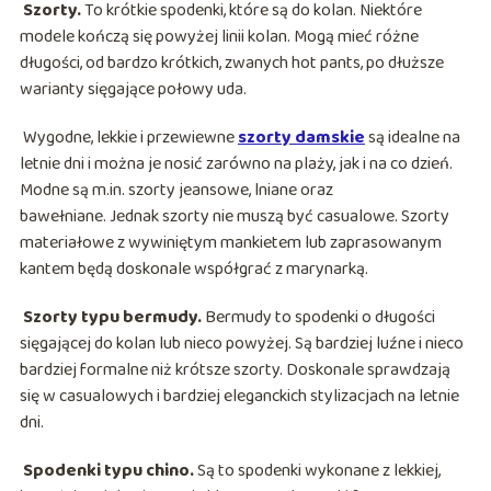
Szorty.
To krótkie spodenki, które są do kolan. Niektóre
modele kończą się powyżej linii kolan. Mogą mieć różne
długości, od bardzo krótkich, zwanych hot pants, po dłuższe
warianty sięgające połowy uda.
Wygodne, lekkie i przewiewne
szorty damskie
są idealne na
letnie dni i można je nosić zarówno na plaży, jak i na co dzień.
Modne są m.in. szorty jeansowe, lniane oraz
bawełniane. Jednak szorty nie muszą być casualowe. Szorty
materiałowe z wywiniętym mankietem lub zaprasowanym
kantem będą doskonale współgrać z marynarką.
Szorty typu bermudy.
Bermudy to spodenki o długości
sięgającej do kolan lub nieco powyżej. Są bardziej luźne i nieco
bardziej formalne niż krótsze szorty. Doskonale sprawdzają
się w casualowych i bardziej eleganckich stylizacjach na letnie
dni.
Spodenki typu chino.
Są to spodenki wykonane z lekkiej,