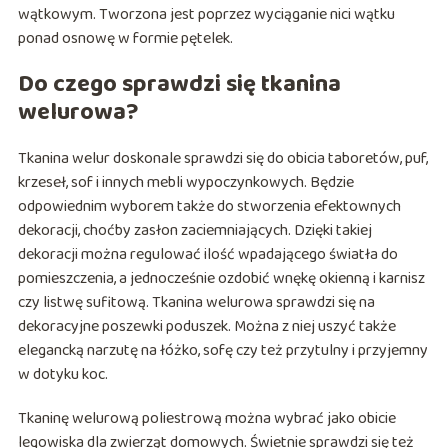
wątkowym. Tworzona jest poprzez wyciąganie nici wątku
ponad osnowę w formie pętelek.
Do czego sprawdzi się tkanina
welurowa?
Tkanina welur doskonale sprawdzi się do obicia taboretów, puf,
krzeseł, sof i innych mebli wypoczynkowych. Będzie
odpowiednim wyborem także do stworzenia efektownych
dekoracji, choćby zasłon zaciemniających. Dzięki takiej
dekoracji można regulować ilość wpadającego światła do
pomieszczenia, a jednocześnie ozdobić wnękę okienną i karnisz
czy listwę sufitową. Tkanina welurowa sprawdzi się na
dekoracyjne poszewki poduszek. Można z niej uszyć także
elegancką narzutę na łóżko, sofę czy też przytulny i przyjemny
w dotyku koc.
Tkaninę welurową poliestrową można wybrać jako obicie
legowiska dla zwierząt domowych. Świetnie sprawdzi się też