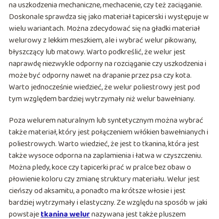
na uszkodzenia mechaniczne, mechacenie, czy też zaciąganie.
Doskonale sprawdza się jako materiał tapicerski i występuje w
wielu wariantach. Można zdecydować się na gładki materiał
welurowy z lekkim meszkiem, ale i wybrać welur pikowany,
błyszczący lub matowy. Warto podkreślić, że welur jest
naprawdę niezwykle odporny na rozciąganie czy uszkodzenia i
może być odporny nawet na drapanie przez psa czy kota.
Warto jednocześnie wiedzieć, że welur poliestrowy jest pod
tym względem bardziej wytrzymały niż welur bawełniany.
Poza welurem naturalnym lub syntetycznym można wybrać
także materiał, który jest połączeniem włókien bawełnianych i
poliestrowych. Warto wiedzieć, że jest to tkanina, która jest
także wysoce odporna na zaplamienia i łatwa w czyszczeniu.
Można pledy, koce czy tapicerki prać w pralce bez obaw o
płowienie koloru czy zmianę struktury materiału. Welur jest
cieńszy od aksamitu, a ponadto ma krótsze włosie i jest
bardziej wytrzymały i elastyczny. Ze względu na sposób w jaki
powstaje
tkanina welur
nazywana jest także pluszem