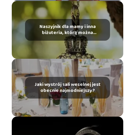
Naszyjnik dla mamy i inna
biżuteria, którą można
podarować
Jaki wystrój sali weselnej jest
obecnie najmodniejszy?